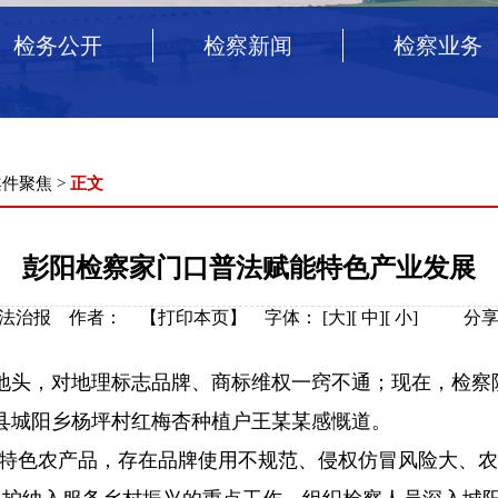
检务公开
检察新闻
检察业务
案件聚焦
>
正文
彭阳检察家门口普法赋能特色产业发展
：宁夏法治报 作者： 【
打印本页
】
字体：
[
大
][
中
][
小
]
分享
头，对地理标志品牌、商标维权一窍不通；现在，检察
县城阳乡杨坪村红梅杏种植户王某某感慨道。
志特色农产品，存在品牌使用不规范、侵权仿冒风险大、