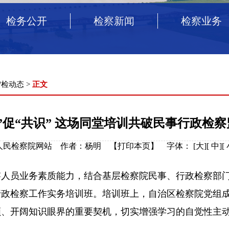
检务公开
检察新闻
检察业务
宁检动态
>
正文
”促“共识” 这场同堂培训共破民事行政检
治区人民检察院网站 作者：杨明 【
打印本页
】
字体：
[
大
][
中
][
员业务素质能力，结合基层检察院民事、行政检察部门 
行政检察工作实务培训班。培训班上，自治区检察院党组
领、开阔知识眼界的重要契机，切实增强学习的自觉性