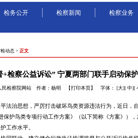
检务公开
检察新闻
检察业务
宁检动态
>
正文
督+检察公益诉讼” 宁夏两部门联手启动保
治区人民检察院网站 作者：杨明 【
打印本页
】
字体：
[
大
][
中
][
法治思想，严厉打击破坏鸟类资源违法行为，近日，自
进保护鸟类专项行动工作方案》（以下简称《方案》），
保护工作水平。