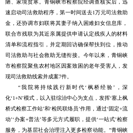
陋、家境贫寒。青铜峡市检察院经调查核实后，迅
速启动司法救助程序，第一时间送去1万元司法救助
金，还协调市妇联将其妻子纳入困难妇女信息库，
联合市残联为其近亲属提供申请认定残疾人的材料
清单和流程指引，并定期回访确保帮扶到位，推动
司法救助与社会救助无缝衔接。今年以来，青铜峡
市检察院聚焦农村地区因案致困的老年受害人，发
现司法救助线索并成案7件。
“我院将持续践行新时代‘枫桥经验’，深
化‘1+N’模式，以入驻综治中心为支点，发挥‘塞上枫
桥式检察工作站’和‘检民联络员’作用，通过‘固定+流
动’‘办案+普法’等多元方式履职，提供‘一站式’检察
服务，为基层社会治理注入更多检察动能。”青铜峡