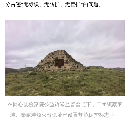
分古迹“无标识、无防护、无管护”的问题。
在同心县检察院公益诉讼监督督促下，王团镇蔡家
滩、秦家滩烽火台遗址已设置规范保护标志牌。