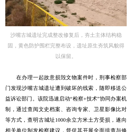
沙嘴古城遗址完成整改修复后，夯土主体结构稳
固，黄色防护围栏完整布设，遗址原生夯筑风貌得
以保留。
在办理一起故意损毁文物案件时，刑事检察部
门发现沙嘴古城遗址遭到破坏的线索，随即移送公
益诉讼部门。该院迅速启动“检察+技术”协同办案机
制，通过查阅文史档案、咨询专家、卫星影像比对
等方式，查明古城址1000余立方米土方受损，遂向
相关单位制发检察建议，督促其开展全面排查与修