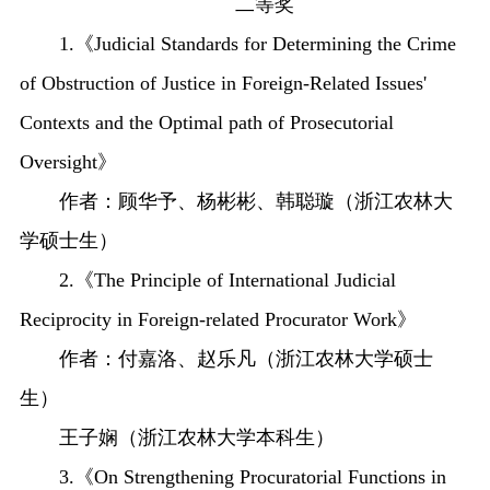
二等奖
1.《Judicial Standards for Determining the Crime
of Obstruction of Justice in Foreign-Related Issues'
Contexts and the Optimal path of Prosecutorial
Oversight》
作者：顾华予、杨彬彬、韩聪璇（浙江农林大
学硕士生）
2.《The Principle of International Judicial
Reciprocity in Foreign-related Procurator Work》
作者：付嘉洛、赵乐凡（浙江农林大学硕士
生）
王子娴（浙江农林大学本科生）
3.《On Strengthening Procuratorial Functions in