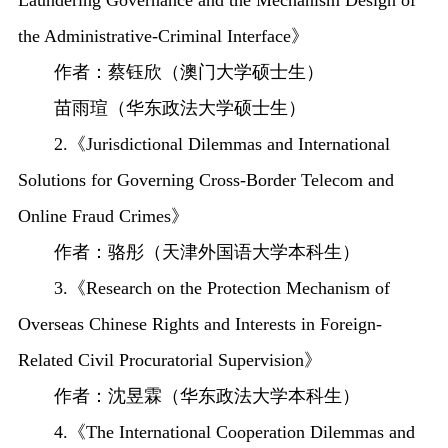
Laundering Governance and the Mechanism Design of
the Administrative-Criminal Interface》
作者：蔡钰欣（澳门大学硕士生）
苗雨瑄（华东政法大学硕士生）
2.《Jurisdictional Dilemmas and International
Solutions for Governing Cross-Border Telecom and
Online Fraud Crimes》
作者：骆彤（天津外国语大学本科生）
3.《Research on the Protection Mechanism of
Overseas Chinese Rights and Interests in Foreign-
Related Civil Procuratorial Supervision》
作者：沈昱霖（华东政法大学本科生）
4.《The International Cooperation Dilemmas and