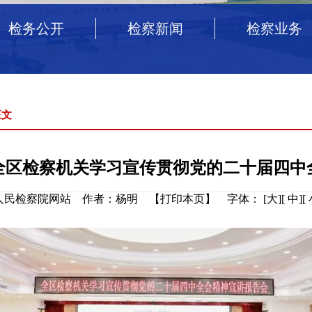
检务公开
检察新闻
检察业务
正文
全区检察机关学习宣传贯彻党的二十届四中
治区人民检察院网站 作者：杨明 【
打印本页
】
字体：
[
大
][
中
][