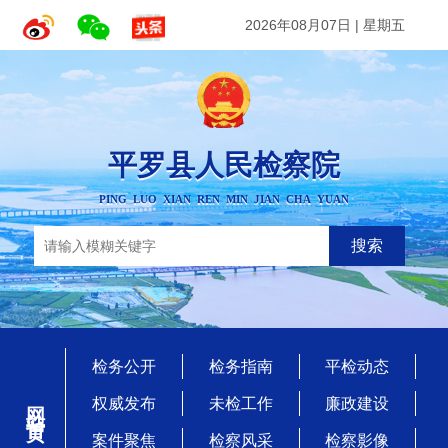
2026年08月07日
|
星期五
平罗县人民检察院
PING LUO XIAN REN MIN JIAN CHA YUAN
搜索
检务公开
检务指南
平检动态
网站首页
权威发布
未检工作
廉政建设
案件聚焦
检察风采
检察影像