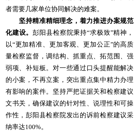
者需要几家单位协同解决的难案。
坚持精准精细理念，着力推进办案规范
化建设。
彭阳县检察院秉持
“
求极致
”
精神
，
以
“更加精准、更加客观、更加公正”的高质
量检察监督，调结构、抓重点、拓范围、强
弱项、补短板
。对一些通过口头提醒能解决
的小案，不再立案，突出重点集中精力办理
有影响的案件。坚持严把证据关
和
检察建议
文书关
，
确保建议的针对性、说理性和可操
作性，
彭阳县检察
院发出
的诉前
检察建议采
纳率达
100
%。