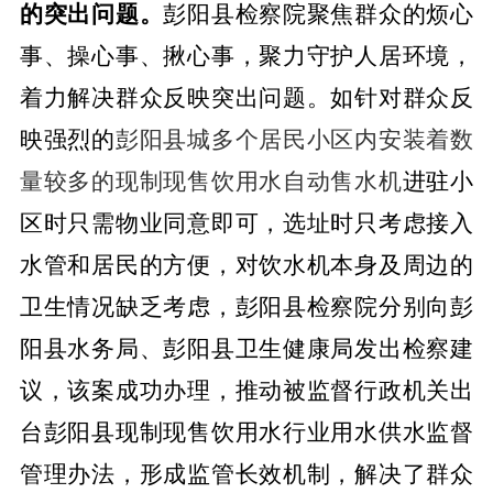
的突出问题。
彭阳县检察院
聚焦群众
的烦心
事、操心事、揪心事，
聚力守护人居环境，
着力解决群众反映突出问题。如针对群众反
映强烈
的
彭阳县城多个居民小区内安装着数
量较多的现制现售饮用水自动售水机
进驻小
区时只需物业同意即可，选址时
只
考虑接入
水管和居民的方便，对饮水机本身及周边的
卫生情况
缺乏
考虑
，
彭阳县检察院分别向彭
阳县水务局、彭阳县卫生健康局发出检察建
议，
该案成功办理，推动被监督行政机关出
台彭阳县现制现售饮用水行业用水供水监督
管理办法，形成监管长效机制，解决了群众