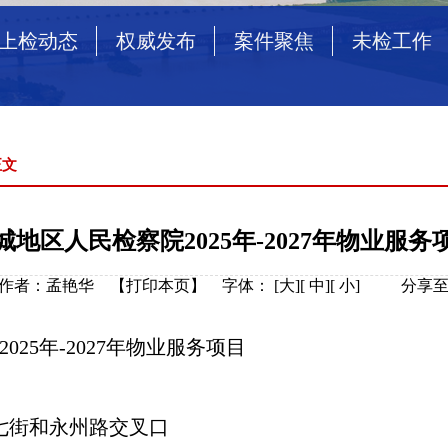
上检动态
权威发布
案件聚焦
未检工作
正文
地区人民检察院2025年-2027年物业服
源： 作者：孟艳华 【
打印本页
】
字体：
[
大
][
中
][
小
]
分享至
2025年-2027年物业服务项目
七街和永州路交叉口