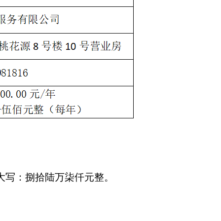
元，大写：捌拾陆万柒仟元整。