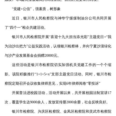
“党建+公信”，强素质，树形象
近日，
银川市人民检察院与神华宁煤煤制油分公司共同开展
了
“四个一”检企共建活动。
银川市人民检察院开展
“喜迎十九大担当添光彩”主题党日+“我
为治沙出把力”公益实践活动
，
认领银川检察林，
并
向宁夏沙漠绿化
与沙产业发展基金会捐赠
20000元。
这些活动是
银川市检察院
切实加强机关党建工作的一个个缩
影。该院
积极推行
“1+1+5+x”支部主题党日活动
。
同时，银川市检
察院定期召开会议收集律师意见，实现
6年律师阅卷“零投诉”
开展普法进
校园活动，
活动开展以来，
共开展校园法制宣讲
17
次，覆盖学生
达
9
000
余
人
，
发放宣传册
2000余册，社会反映良好。
银川市检察院、兴庆区检察院、金凤区检察院和灵武市检察院