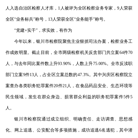
人
入选自治区检察人才库，
1
人
被评为全区检察业务专家，
9人荣获
全区“业务标兵”称号，13人荣获全区“业务能手”称号。
“党建
+实干
”，求实效，有作为
今年以来，
银川市检察院
聚焦主业狠抓司法办案，检察业务工
作成效明显。
截止目前，
全市两级检察机关反贪部门共立案
64件70
人，与去年同比案件数上升93.90%，人数上升75.00%。全市反渎职
部门立案9件13人，占全区立案总数的47.3%。
其中兴庆区检察院立
案查办各类职务犯罪案件
20
件
21
人，在食品药品安全、生态环境等
民生领域，发生在群众身边、损害群众利益的职务犯罪案件
5件5
人。
银川市检察院通过成立组织、明确责任、走访调查、思想感
化、网上追逃、公安配合等多项措施，成功追逃
6
名逃犯
，
其中潜