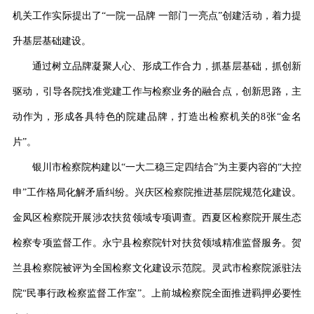
机关工作实际提出了
“一院一品牌 一部门一亮点”创建活动
，着力提
升基层基础建设
。
通过树立品牌凝聚人心、形成工作合力，
抓
基层基础
，抓创新
驱动，
引导各院找准党建工作与检察业务的融合点，创新思路，主
动作为，形成各具特色的院建品牌，打造出检察机关的
8张“金名
片”。
银川市检察院构建以
“一大二稳三定四结合”为主要内容的“大控
申”工作格局化解矛盾纠纷。兴庆区检察院推进基层院规范化建设。
金凤区检察院开展涉农扶贫领域专项调查。西夏区检察院开展生态
检察专项监督工作。永宁县检察院针对扶贫领域精准监督服务。贺
兰县检察院被评为全国检察文化建设示范院。灵武市检察院派驻法
院“民事行政检察监督工作室”。上前城检察院全面推进羁押必要性