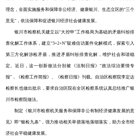
理念
，
全面实施服务和保障非公经济、健康银川、生态立区的
“三个
意见”
，
依法
保障和促进
银川
经济社会健康发展。
银川市检察机关建立以
“大控申”工作格局为
基础的矛盾纠纷排
查化解工作体系，
建立
“3+2+N”疑难信访案件化解模式，探索引入
第三方化解涉检矛盾，推进矛盾纠纷排查化解，维护社会和谐稳
定。
近日，这一创新做法分别被《法制日报》
“政法综治要情专
报”，《检察工作简报》、《检察日报》刊载。自治区检察院李定达
检察长也做出批示，要求自治区院在全区检察系统认真总结推广银
川
市
检察院做法。
制定《银川市检察机关服务和保障非公有制经济健康发展的意
见》即
“银检九条”，强力推动相关举措落地落细落实，助力全市经
济社会平稳健康发展。