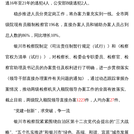
逃
16年至21年的逃犯4人，公安部B级逃犯2人。
稳步推进人员分类定岗工作，将办案力量充实到一线。全市两
级院现有员额制检察官
19
6
名，直接办案人员和辅助办案人员占到
总人数的
86%，
同比增长
10%。
银川市检察院制定《司法责任制暂行规定（试行）》和《检察
官权力清单（试行）》，对检察长、检委会专职委员、检察官、检
察官助理及书记员的办案责任及权利进行了明确，进一步贯彻落实
《领导干部直接办理案件有关问题的通知》，通过动态跟踪掌握办
案情况，推动两级检察机关入额院领导办案工作的全面有效落实。
截止
目前
，两级院入额院领导直接办案
1223
件，人均办案
27
件。
“党建+创新”，
求
突破，争一流
银川市检察
院
紧紧围绕自治区第十二次党代会提出的
“三大战
略”、“五个扎实推进”和银川市“绿色、高端、和谐、宜居”城市发展