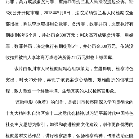
污罪，高万成涉嫌贪污罪、重婚罪向贺兰县人民法院提起公诉。经
3次公开开庭审理，2018年5月8日，法院采纳贺兰县人民检察院全
部指控，判决李冰犯挪用公款罪、贪污罪，数罪并罚，决定执行有
期徒刑6年6个月，并处罚金300万元；判决高万成犯贪污罪、重婚
罪，数罪并罚，决定执行有期徒刑5年，并处罚金300万元。依法没
收扣押被告人李冰高万成违法所得211万元财物上缴国库。
该片由银川市人民检察院精心组织策划，主题鲜明、检察特色
突出，时长
20分钟，再现了该要案惊心动魄、艰难曲折的侦破过
程，致力塑造一个鲜活丰满、生动真实的人民检察官形象。
该微电影《执着》的创作，是银川市检察院深入学习贯彻党的
十九大精神和自治区第十二次党代会精神,以习近平新时代中国特色
社会主义思想为指引，加强和改进检察文化建设，创作更多优秀的
检察题材文艺作品，讲好检察故事，弘扬检察精神，传播法治正能