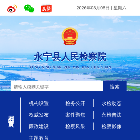
2026年08月08日
|
星期六
永宁县人民检察院
YONG NING XIAN REN MIN JIAN CHA YUAN
搜索
机构设置
检务公开
永检动态
网站首页
权威发布
案件聚焦
永检普法
廉政建设
检察风采
检察影像
主题教育