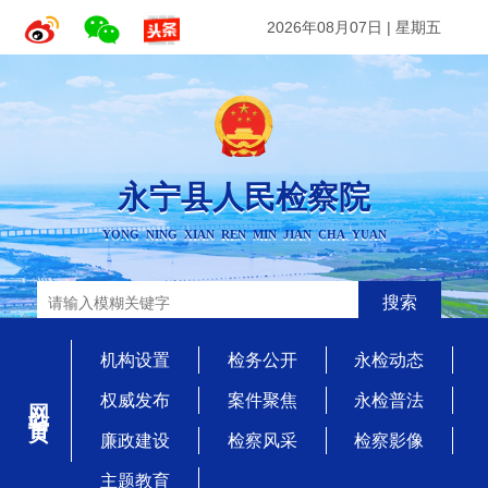
2026年08月07日
|
星期五
永宁县人民检察院
YONG NING XIAN REN MIN JIAN CHA YUAN
搜索
机构设置
检务公开
永检动态
网站首页
权威发布
案件聚焦
永检普法
廉政建设
检察风采
检察影像
主题教育