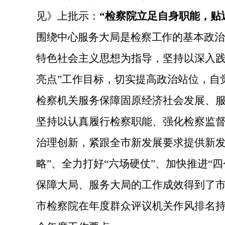
见》上批示：
“检察院立足自身职能，贴
围绕中心服务大局是检察工作的基本政治
特色社会主义思想
为指导，
坚持以深入
亮点”工作目标，
切实提高政治站位，
自
检察机关
服务保障固原经济社会发展、
坚持
以认真履行检察职能、强化检察监督
治理
创新
，
紧跟全市新发展要求提供新
略”
、
全力打好
“
六场硬仗
”、
加快
推进“
四
保障大局、服务大局的工作成效得到了
市检察院在年度群众评议机关作风排名