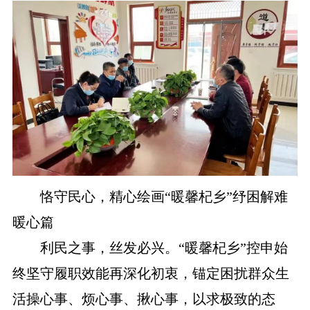
恪守民心，精心绘画“暖馨杞乡”纾困解难
暖心篇
利民之事，丝发必兴。“暖馨杞乡”控申始
终坚守履职效能再深化初衷，锚定困扰群众生
活操心事、烦心事、揪心事，以求极致的态