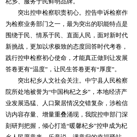
杞乡、服务于民鲜明品牌。
突出控申检察职责初心。控告申诉检察作
为检察业务部门之一，最为突出的职能特点是
围绕于民、情系于民、直面人民，面对新时代
新挑战，更加以求极致的态度回答时代考卷，
践行控申检察初心使命，才能真正做到让发展
答卷更有“温度”，让民生答卷更有“厚度”。
突出杞乡人文社会关注。中宁县人民检察
院所处地被誉为“中国枸杞之乡”，本地经济产
业发展迅猛、人口聚居情况交错复杂，涉检信
访内容存量、增量重叠涌现，我院控申部门深
刻研判把握，倾心打造“暖馨杞乡”控申成为杞
乡人民愿意来、乐意说、满意归的幸福驿站。