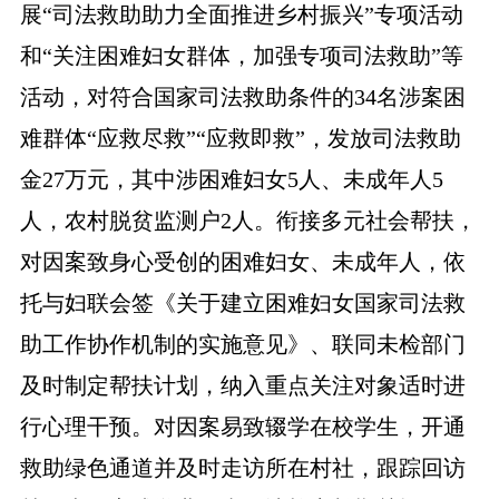
展“司法救助助力全面推进乡村振兴”专项活动
和“关注困难妇女群体，加强专项司法救助”等
活动，对符合国家司法救助条件的34名涉案困
难群体“应救尽救”“应救即救”，发放司法救助
金27万元，其中涉困难妇女5人、未成年人5
人，农村脱贫监测户2人。衔接多元社会帮扶，
对因案致身心受创的困难妇女、未成年人，依
托与妇联会签《关于建立困难妇女国家司法救
助工作协作机制的实施意见》、联同未检部门
及时制定帮扶计划，纳入重点关注对象适时进
行心理干预。对因案易致辍学在校学生，开通
救助绿色通道并及时走访所在村社，跟踪回访