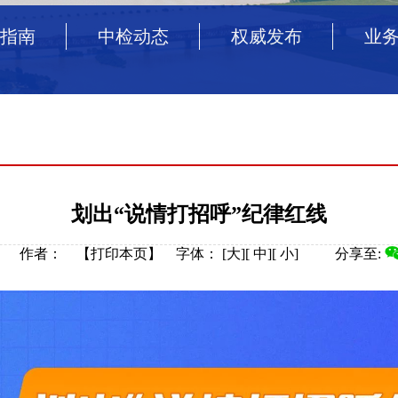
指南
中检动态
权威发布
业
划出“说情打招呼”纪律红线
来源： 作者： 【
打印本页
】
字体：
[
大
][
中
][
小
]
分享至: