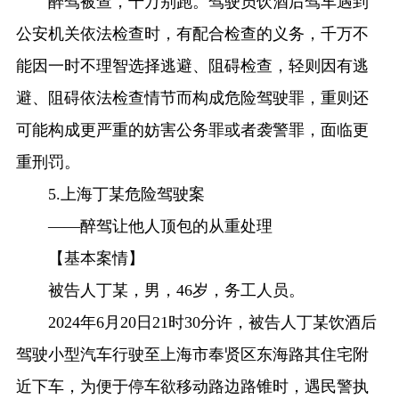
醉驾被查，千万别跑。驾驶员饮酒后驾车遇到
公安机关依法检查时，有配合检查的义务，千万不
能因一时不理智选择逃避、阻碍检查，轻则因有逃
避、阻碍依法检查情节而构成危险驾驶罪，重则还
可能构成更严重的妨害公务罪或者袭警罪，面临更
重刑罚。
5.上海丁某危险驾驶案
——醉驾让他人顶包的从重处理
【基本案情】
被告人丁某，男，46岁，务工人员。
2024年6月20日21时30分许，被告人丁某饮酒后
驾驶小型汽车行驶至上海市奉贤区东海路其住宅附
近下车，为便于停车欲移动路边路锥时，遇民警执