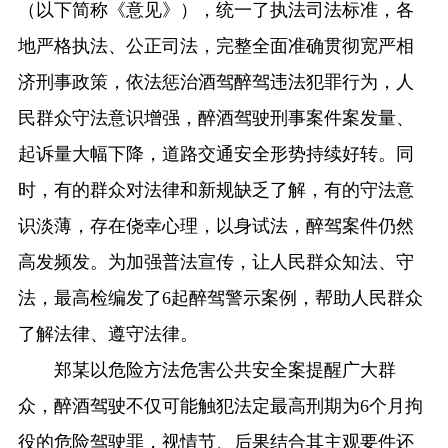
（以下简称《意见》），统一了执法司法标准，各
地严格执法、公正司法，完整全面准确贯彻宽严相
济刑事政策，依法惩治酒驾醉驾违法犯罪行为，人
民群众守法意识增强，醉酒驾驶刑事案件案发量、
起诉量大幅下降，道路交通安全形势持续好转。同
时，有的群众对法律和新规缺乏了解，有的守法意
识淡薄，存在侥幸心理，以身试法，醉驾案件仍然
高发频发。为加强普法宣传，让人民群众知法、守
法，最高检编发了6起醉驾警示案例，帮助人民群众
了解法律、遵守法律。
郑某以危险方法危害公共安全案提醒广大群
众，醉酒驾驶不仅可能触犯法定最高刑期为6个月拘
役的危险驾驶罪，视情节、后果结合其主观要件还