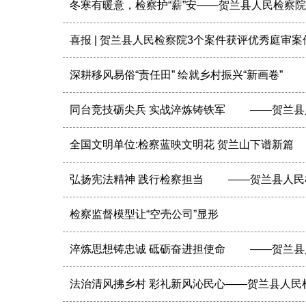
冬寒有暖意，检察护“薪”安——贺兰县人民检察
喜报 | 贺兰县人民检察院3个案件获评优秀庭审案
深耕移风易俗“责任田” 绘就乡村振兴“新画卷”
同台竞技砺尖兵 实战淬炼铸铁军 ——贺兰县
全国文明单位:检察蓝映文明花 贺兰山下谱新篇
弘扬宪法精神 践行检察担当 ——贺兰县人民
检察监督模型让“空壳公司”显形
淬炼思想铸忠诚 砥砺奋进担使命 ——贺兰县
法治清风拂乡村 彩礼新风沁民心——贺兰县人民