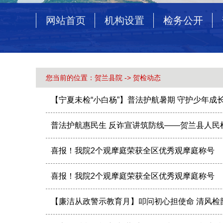
网站首页
机构设置
检务公开
您当前的位置：
贺兰县院
->
贺检动态
【宁夏未检“小白杨”】普法护航暑期 守护少年
普法护航惠民生 反诈宣讲筑防线——贺兰县人民
喜报！我院2个观摩庭荣获全区优秀观摩庭称号
喜报！我院2个观摩庭荣获全区优秀观摩庭称号
【廉洁从政警示教育月】叩问初心担使命 清风检