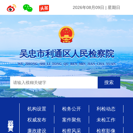
2026年08月09日
|
星期日
吴忠市利通区人民检察院
WU ZHONG SHI LI TONG QU REN MIN JIAN CHA YUAN
搜索
机构设置
检务公开
利检动态
网站首页
权威发布
案件聚焦
未检工作
廉政建设
检察风采
检察影像