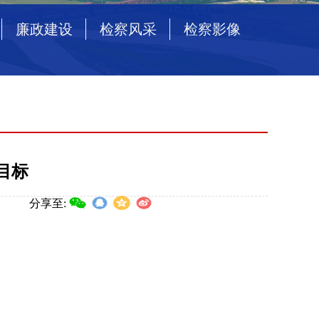
廉政建设
检察风采
检察影像
目标
]
分享至: