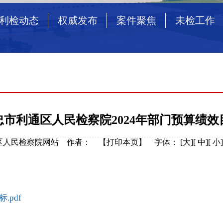
利检动态
权威发布
案件聚焦
未检工作
忠市利通区人民检察院2024年部门预算绩效
自治区人民检察院网站 作者： 【
打印本页
】
字体：
[
大
][
中
][
小
pdf