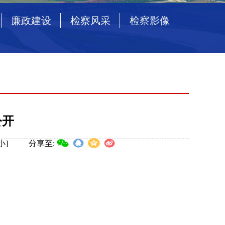
廉政建设
检察风采
检察影像
公开
小
]
分享至: