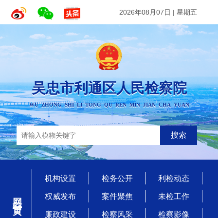
2026年08月07日
|
星期五
吴忠市利通区人民检察院
WU ZHONG SHI LI TONG QU REN MIN JIAN CHA YUAN
搜索
机构设置
检务公开
利检动态
网站首页
权威发布
案件聚焦
未检工作
廉政建设
检察风采
检察影像