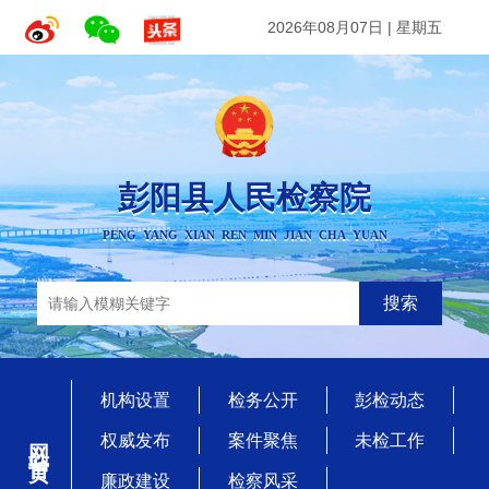
2026年08月07日
|
星期五
彭阳县人民检察院
PENG YANG XIAN REN MIN JIAN CHA YUAN
搜索
机构设置
检务公开
彭检动态
网站首页
权威发布
案件聚焦
未检工作
廉政建设
检察风采