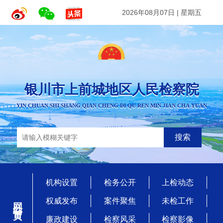
2026年08月07日
|
星期五
银川市上前城地区人民检察院
YIN CHUAN SHI SHANG QIAN CHENG DI QU REN MIN JIAN CHA YUAN
搜索
机构设置
检务公开
上检动态
网站首页
权威发布
案件聚焦
未检工作
廉政建设
检察风采
检察影像