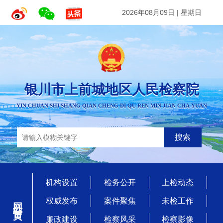
2026年08月09日
|
星期日
银川市上前城地区人民检察院
YIN CHUAN SHI SHANG QIAN CHENG DI QU REN MIN JIAN CHA YUAN
搜索
机构设置
检务公开
上检动态
网站首页
权威发布
案件聚焦
未检工作
廉政建设
检察风采
检察影像