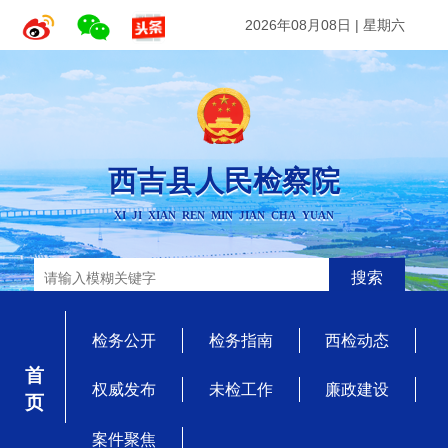
2026年08月08日
|
星期六
西吉县人民检察院
XI JI XIAN REN MIN JIAN CHA YUAN
搜索
检务公开
检务指南
西检动态
首 页
权威发布
未检工作
廉政建设
案件聚焦