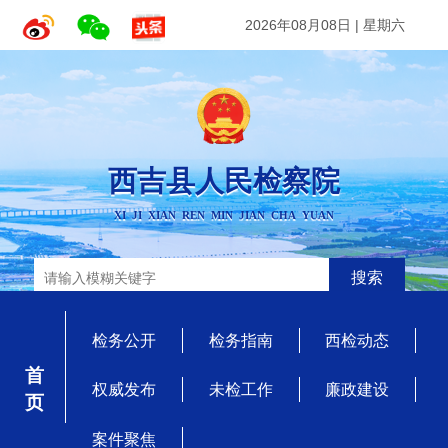
2026年08月08日
|
星期六
西吉县人民检察院
XI JI XIAN REN MIN JIAN CHA YUAN
搜索
检务公开
检务指南
西检动态
首 页
权威发布
未检工作
廉政建设
案件聚焦