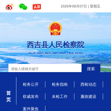
2026年08月07日
|
星期五
西吉县人民检察院
XI JI XIAN REN MIN JIAN CHA YUAN
搜索
检务公开
检务指南
西检动态
首 页
权威发布
未检工作
廉政建设
案件聚焦