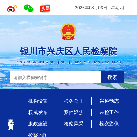
2026年08月06日
|
星期四
银川市兴庆区人民检察院
YIN CHUAN SHI XING QING QU REN MIN JIAN CHA YUAN
搜索
机构设置
检务公开
兴检动态
权威发布
案件聚焦
未检工作
网站首页
廉政建设
检察风采
检察影像
检察地图